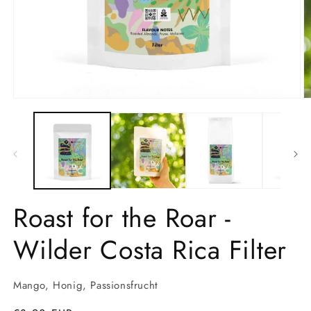
Medien
M
1
2
in
in
Modal
M
öffnen
ö
Roast for the Roar -
Wilder Costa Rica Filter
Mango, Honig, Passionsfrucht