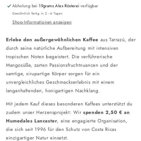
the
the
Abholung bei
19grams Alex Rösterei
verfügbar
Roar
Roar
Gewöhnlich fertig in 2 - 4 Tagen
-
-
Shop-Informationen anzeigen
Wilder
Wilder
Costa
Costa
Rica
Rica
Erlebe den außergewöhnlichen Kaffee
aus Tarrazú, der
Filter
Filter
durch seine natürliche Aufbereitung mit intensiven
tropischen Noten begeistert. Die verführerische
Mangosüße, zarten Passionsfruchtnuancen und der
samtige, sirupartige Körper sorgen für ein
unvergleichliches Geschmackserlebnis mit einem
langanhaltenden, honigartigen Nachklang.
Mit jedem Kauf dieses besonderen Kaffees unterstützt du
zudem unser Herzensprojekt: Wir
spenden 2,50 € an
Humedales Lancaster
, eine engagierte Organisation,
die sich seit 1996 für den Schutz von Costa Ricas
einzigartiger Natur einsetzt.