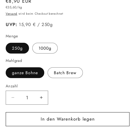
Normaler
€8,90 EUR
Grundpreis
Preis
€35,60/kg
Versand
wird beim Checkout berechnet
UVP:
15,90 € / 250g
Menge
250g
1000g
Mahlgrad
ganze Bohne
Batch Brew
Anzahl
Anzahl
Verringere
Erhöhe
die
die
Menge
Menge
In den Warenkorb legen
für
für
Roast
Roast
for
for