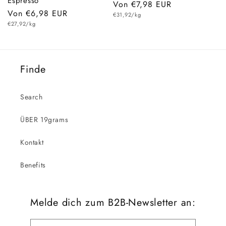
Espresso
Normaler
Von €7,98 EUR
Normaler
Von €6,98 EUR
Grundpreis
Preis
€31,92/kg
Grundpreis
Preis
€27,92/kg
Finde
Search
ÜBER 19grams
Kontakt
Benefits
Melde dich zum B2B-Newsletter an: