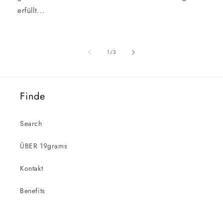
erfüllt...
von
1
/
3
Finde
Search
ÜBER 19grams
Kontakt
Benefits