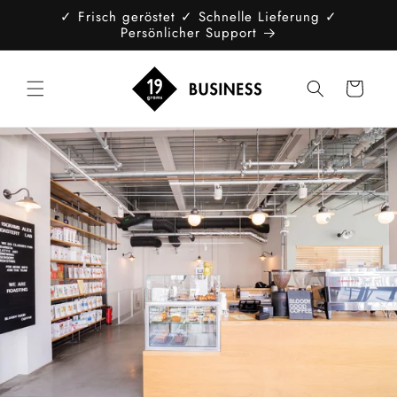
Direkt
✓ Frisch geröstet ✓ Schnelle Lieferung ✓
zum
Persönlicher Support
Inhalt
Warenkorb