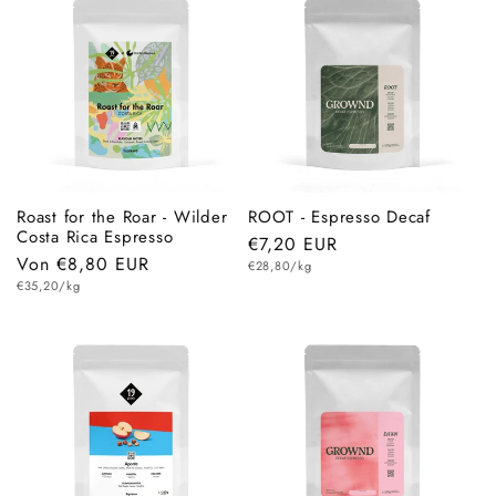
Roast for the Roar - Wilder
ROOT - Espresso Decaf
Costa Rica Espresso
Normaler
€7,20 EUR
Normaler
Von €8,80 EUR
Grundpreis
Preis
€28,80/kg
Grundpreis
Preis
€35,20/kg