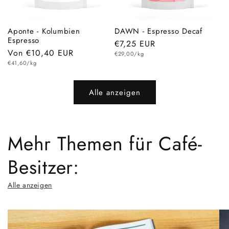
Aponte - Kolumbien
DAWN - Espresso Decaf
Espresso
Normaler
€7,25 EUR
Normaler
Von €10,40 EUR
Grundpreis
Preis
€29,00/kg
Grundpreis
Preis
€41,60/kg
Alle anzeigen
Mehr Themen für Café-
Besitzer:
Alle anzeigen